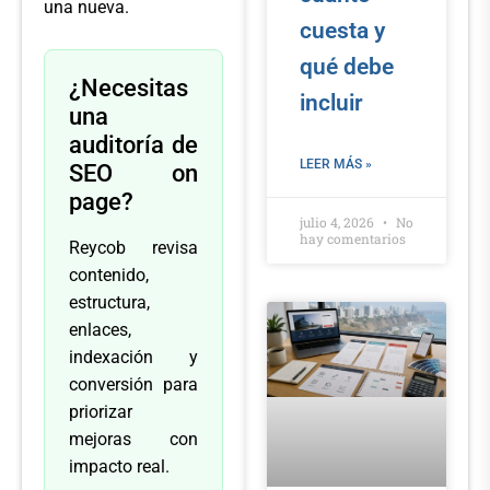
una nueva.
cuesta y
qué debe
¿Necesitas
incluir
una
auditoría de
LEER MÁS »
SEO on
page?
julio 4, 2026
No
hay comentarios
Reycob revisa
contenido,
estructura,
enlaces,
indexación y
conversión para
priorizar
mejoras con
impacto real.