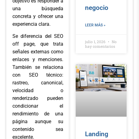
objetivo es responder a
negocio
una búsqueda
concreta y ofrecer una
experiencia clara.
LEER MÁS »
Se diferencia del SEO
julio 1, 2026
No
off page, que trata
hay comentarios
señales externas como
enlaces y menciones.
También se relaciona
con SEO técnico:
rastreo, canonical,
velocidad o
renderizado pueden
condicionar el
rendimiento de una
página aunque su
contenido sea
Landing
excelente.