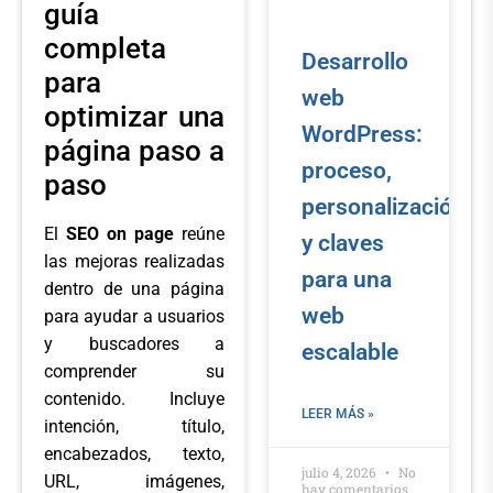
guía
completa
Desarrollo
para
web
optimizar una
WordPress:
página paso a
proceso,
paso
personalización
El
SEO on page
reúne
y claves
las mejoras realizadas
para una
dentro de una página
web
para ayudar a usuarios
y buscadores a
escalable
comprender su
contenido. Incluye
LEER MÁS »
intención, título,
encabezados, texto,
julio 4, 2026
No
URL, imágenes,
hay comentarios