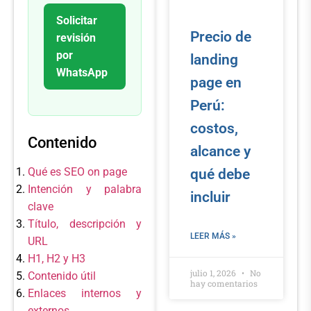
Solicitar
Precio de
revisión
por
landing
WhatsApp
page en
Perú:
costos,
Contenido
alcance y
Qué es SEO on page
qué debe
Intención y palabra
incluir
clave
Título, descripción y
LEER MÁS »
URL
H1, H2 y H3
julio 1, 2026
No
Contenido útil
hay comentarios
Enlaces internos y
externos