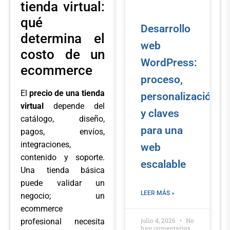
tienda virtual:
qué
Desarrollo
determina el
web
costo de un
WordPress:
ecommerce
proceso,
El
precio de una tienda
personalización
virtual
depende del
y claves
catálogo, diseño,
para una
pagos, envíos,
integraciones,
web
contenido y soporte.
escalable
Una tienda básica
puede validar un
LEER MÁS »
negocio; un
ecommerce
julio 4, 2026
No
profesional necesita
hay comentarios