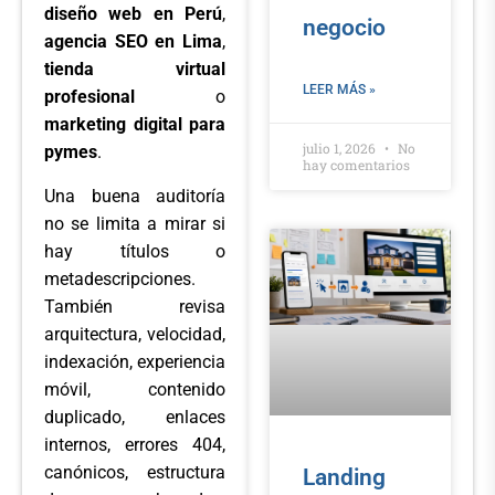
diseño web en Perú
,
negocio
agencia SEO en Lima
,
tienda virtual
LEER MÁS »
profesional
o
marketing digital para
julio 1, 2026
No
pymes
.
hay comentarios
Una buena auditoría
no se limita a mirar si
hay títulos o
metadescripciones.
También revisa
arquitectura, velocidad,
indexación, experiencia
móvil, contenido
duplicado, enlaces
internos, errores 404,
canónicos, estructura
Landing