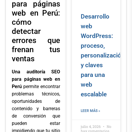
para páginas
web en Perú:
Desarrollo
cómo
web
detectar
WordPress:
errores que
proceso,
frenan tus
personalización
ventas
y claves
Una auditoría SEO
para una
para páginas web en
web
Perú
permite encontrar
escalable
problemas técnicos,
oportunidades de
contenido y barreras
LEER MÁS »
de conversión que
pueden estar
julio 4, 2026
No
impidiendo que tu sitio
hay comentarios