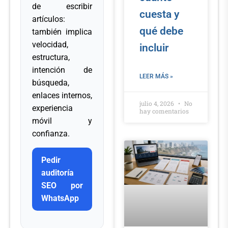
de escribir
cuesta y
artículos:
qué debe
también implica
velocidad,
incluir
estructura,
intención de
LEER MÁS »
búsqueda,
enlaces internos,
julio 4, 2026
No
experiencia
hay comentarios
móvil y
confianza.
Pedir
auditoría
SEO por
WhatsApp