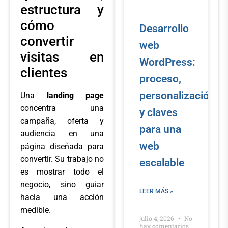
estructura y
cómo
Desarrollo
convertir
web
visitas en
WordPress:
clientes
proceso,
personalización
Una
landing page
concentra una
y claves
campaña, oferta y
para una
audiencia en una
web
página diseñada para
convertir. Su trabajo no
escalable
es mostrar todo el
negocio, sino guiar
LEER MÁS »
hacia una acción
medible.
julio 4, 2026
No
hay comentarios