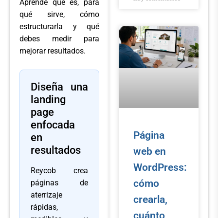
Aprende qué es, para
qué sirve, cómo
estructurarla y qué
debes medir para
mejorar resultados.
Diseña una
landing
page
enfocada
Página
en
resultados
web en
WordPress:
Reycob crea
cómo
páginas de
aterrizaje
crearla,
rápidas,
cuánto