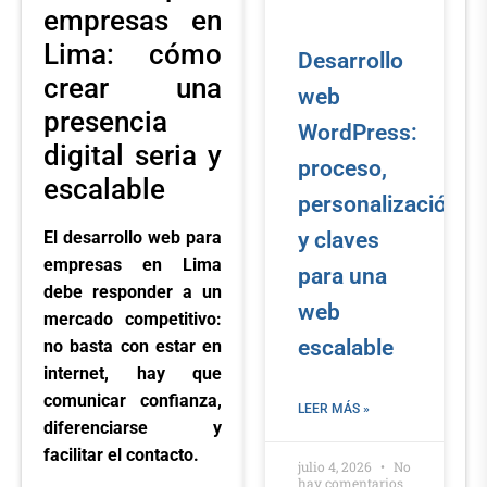
empresas en
Lima: cómo
Desarrollo
crear una
web
presencia
WordPress:
digital seria y
proceso,
escalable
personalización
y claves
El desarrollo web para
empresas en Lima
para una
debe responder a un
web
mercado competitivo:
escalable
no basta con estar en
internet, hay que
comunicar confianza,
LEER MÁS »
diferenciarse y
facilitar el contacto.
julio 4, 2026
No
hay comentarios