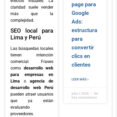
efectos visuales. La
page para
claridad suele vender
Google
más que la
complejidad.
Ads:
estructura
SEO local para
Lima y Perú
para
convertir
Las búsquedas locales
tienen intención
clics en
comercial. Frases
clientes
como
desarrollo web
para empresas en
LEER MÁS »
Lima
o
agencia de
desarrollo web Perú
julio 1, 2026
No
pueden atraer usuarios
hay comentarios
que ya están
evaluando
proveedores.